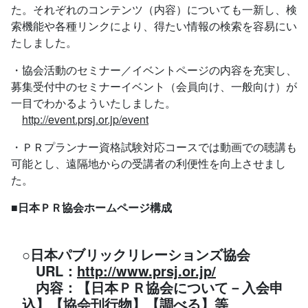
た。それぞれのコンテンツ（内容）についても一新し、検
索機能や各種リンクにより、得たい情報の検索を容易にい
たしました。
・協会活動のセミナー／イベントページの内容を充実し、
募集受付中のセミナーイベント（会員向け、一般向け）が
一目でわかるよういたしました。
http://event.prsj.or.jp/event
・ＰＲプランナー資格試験対応コースでは動画での聴講も
可能とし、遠隔地からの受講者の利便性を向上させまし
た。
■日本ＰＲ協会ホームページ構成
○日本パブリックリレーションズ協会
URL：
http://www.prsj.or.jp/
内容：【日本ＰＲ協会について－入会申
込】【協会刊行物】【調べる】等