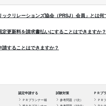
リックリレーションズ協会（PRSJ）会員」とは何
認定更新料を請求書払いにすることはできますか
申請することはできますか？
認定申請する
試験対策
ＰＲプ
ＰＲプランナー補
参考問題（1次）
ＰＲ
准ＰＲプランナー
参考問題（2次A）
主な