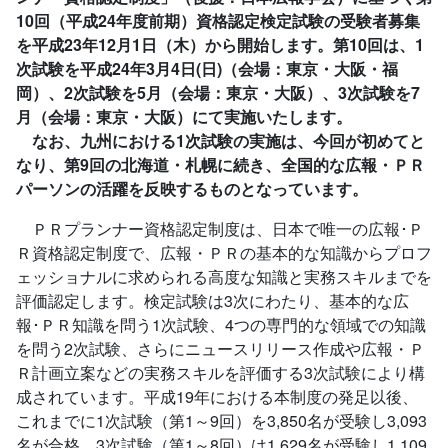
10回（平成24年度前期）資格認定検定試験の受験者募集
を平成23年12月1日（木）から開始します。第10回は、1
次試験を平成24年3月4日(日)（会場：東京・大阪・福
岡）、2次試験を5月（会場：東京・大阪）、3次試験を7
月（会場：東京・大阪）にて実施いたします。
なお、九州における1次試験の実施は、今回が初めてと
なり、第9回の北海道・札幌に続き、全国的な広報・ＰＲ
パーソンの活躍を反映するものとなっています。
ＰＲプランナー資格認定制度は、日本で唯一の広報･Ｐ
Ｒ資格認定制度で、広報・ＰＲの基本的な知識からプロフ
ェッショナルに求められる高度な知識と実務スキルまでを
評価認定します。検定試験は3次にわたり、基本的な広
報･ＰＲ知識を問う1次試験、4つの専門的な領域での知識
を問う2次試験、さらにニュースリリース作成や広報・Ｐ
Ｒ計画立案などの実務スキルを評価する3次試験により構
成されています。平成19年における本制度の発足以後、
これまでに1次試験（第1～9回）を3,850名が受験し3,093
名が合格、3次試験（第1～8回）は1,629名が受験し1,109