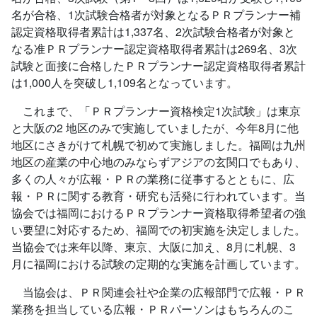
名が合格、1次試験合格者が対象となるＰＲプランナー補
認定資格取得者累計は1,337名、2次試験合格者が対象と
なる准ＰＲプランナー認定資格取得者累計は269名、3次
試験と面接に合格したＰＲプランナー認定資格取得者累計
は1,000人を突破し1,109名となっています。
これまで、「ＰＲプランナー資格検定1次試験」は東京
と大阪の2 地区のみで実施していましたが、今年8月に他
地区にさきがけて札幌で初めて実施しました。福岡は九州
地区の産業の中心地のみならずアジアの玄関口でもあり、
多くの人々が広報・ＰＲの業務に従事するとともに、広
報・ＰＲに関する教育・研究も活発に行われています。当
協会では福岡におけるＰＲプランナー資格取得希望者の強
い要望に対応するため、福岡での初実施を決定しました。
当協会では来年以降、東京、大阪に加え、8月に札幌、3
月に福岡における試験の定期的な実施を計画しています。
当協会は、ＰＲ関連会社や企業の広報部門で広報・ＰＲ
業務を担当している広報・ＰＲパーソンはもちろんのこ