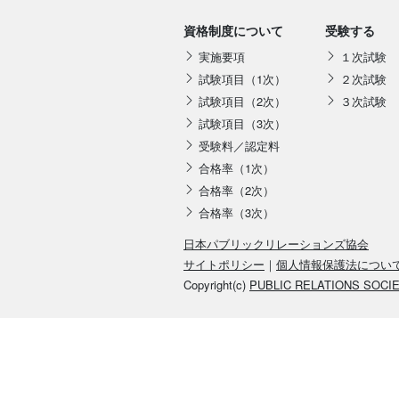
資格制度について
受験する
実施要項
１次試験
試験項目（1次）
２次試験
試験項目（2次）
３次試験
試験項目（3次）
受験料／認定料
合格率（1次）
合格率（2次）
合格率（3次）
日本パブリックリレーションズ協会
サイトポリシー
｜
個人情報保護法につい
Copyright(c)
PUBLIC RELATIONS SOCI