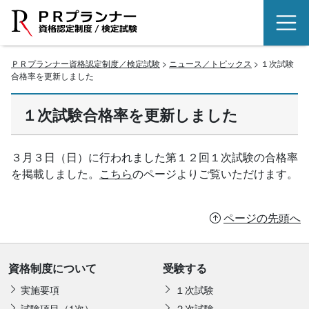
ＰＲプランナー資格認定制度／検定試験
>
ニュース／トピックス
> １次試験
合格率を更新しました
１次試験合格率を更新しました
３月３日（日）に行われました第１２回１次試験の合格率
を掲載しました。
こちら
のページよりご覧いただけます。
ページの先頭へ
資格制度について
受験する
実施要項
１次試験
試験項目（1次）
２次試験