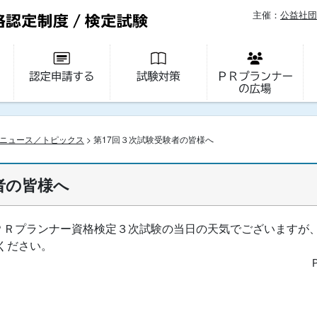
主催：
公益社団
ニュース／トピックス
> 第17回３次試験受験者の皆様へ
者の皆様へ
すＰＲプランナー資格検定３次試験の当日の天気でございますが
ください。