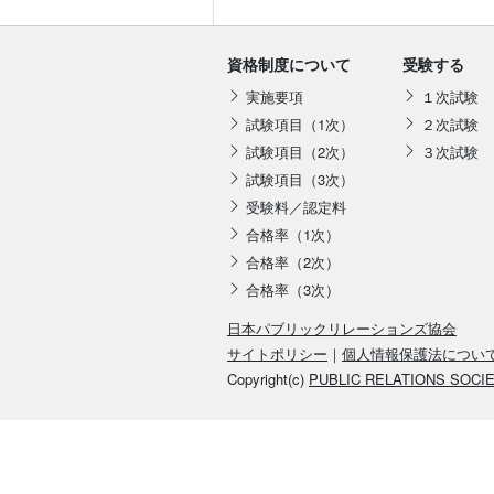
資格制度について
受験する
実施要項
１次試験
試験項目（1次）
２次試験
試験項目（2次）
３次試験
試験項目（3次）
受験料／認定料
合格率（1次）
合格率（2次）
合格率（3次）
日本パブリックリレーションズ協会
サイトポリシー
｜
個人情報保護法につい
Copyright(c)
PUBLIC RELATIONS SOCI