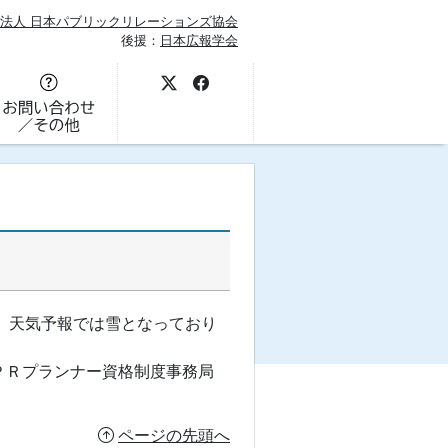
法人 日本パブリックリレーションズ協会
後援：
日本広報学会
、 天気予報では雪となっており
ＰＲプランナー資格制度事務局
ページの先頭へ