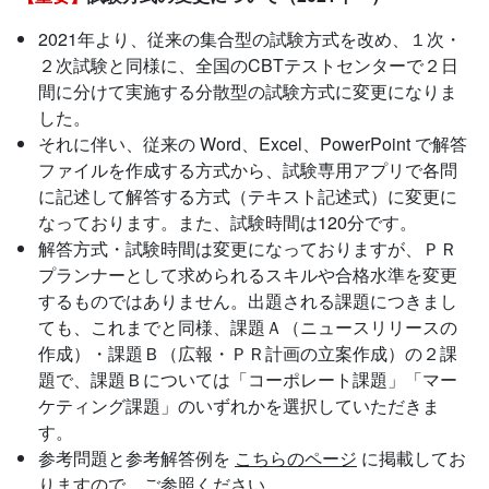
2021年より、従来の集合型の試験方式を改め、１次・
２次試験と同様に、全国のCBTテストセンターで２日
間に分けて実施する分散型の試験方式に変更になりま
した。
それに伴い、従来の Word、Excel、PowerPoint で解答
ファイルを作成する方式から、試験専用アプリで各問
に記述して解答する方式（テキスト記述式）に変更に
なっております。また、試験時間は120分です。
解答方式・試験時間は変更になっておりますが、ＰＲ
プランナーとして求められるスキルや合格水準を変更
するものではありません。出題される課題につきまし
ても、これまでと同様、課題Ａ（ニュースリリースの
作成）・課題Ｂ（広報・ＰＲ計画の立案作成）の２課
題で、課題Ｂについては「コーポレート課題」「マー
ケティング課題」のいずれかを選択していただきま
す。
参考問題と参考解答例を
こちらのページ
に掲載してお
りますので、ご参照ください。