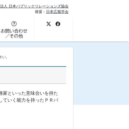
法人 日本パブリックリレーションズ協会
後援：
日本広報学会
さい。
務家といった意味合いを持た
していく能力を持ったＰＲパ