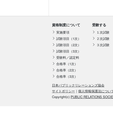
資格制度について
受験する
実施要項
１次試験
試験項目（1次）
２次試験
試験項目（2次）
３次試験
試験項目（3次）
受験料／認定料
合格率（1次）
合格率（2次）
合格率（3次）
日本パブリックリレーションズ協会
サイトポリシー
｜
個人情報保護法につい
Copyright(c)
PUBLIC RELATIONS SOCI