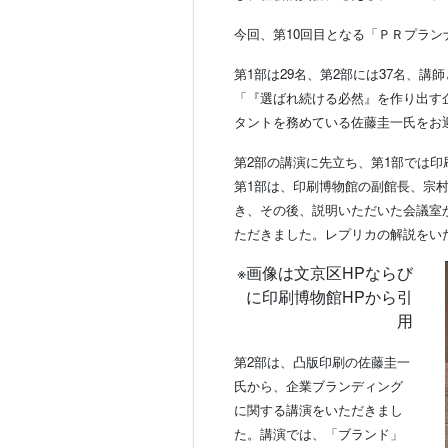
今回、第10回目となる「ＰＲプラン
第1部は29名、第2部には37名、
「『選ばれ続ける必然』を作り出す
タントを務めている佐藤圭一氏をお
第2部の講演に先立ち、第1部では
第1部は、印刷博物館の副館長、宗
き、その後、説明いただいた会議室
ただきました。レプリカの解説をい
※画像は文京区HPならび
に印刷博物館HPから引
用
第2部は、凸版印刷の佐藤圭一
氏から、企業ブランディング
に関する講演をいただきまし
た。講演では、「ブランド」