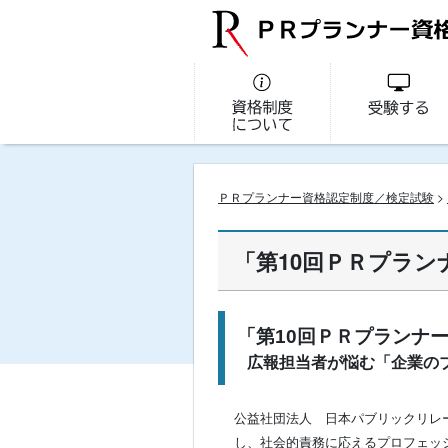
ＰＲプランナー資格認定制度／検定試験
>
「第10回ＰＲプラ
「第10回ＰＲプランナー
広報担当者が悩む「企業の
公益社団法人 日本パブリックリレ
し、社会的責務に応えるプロフェッ