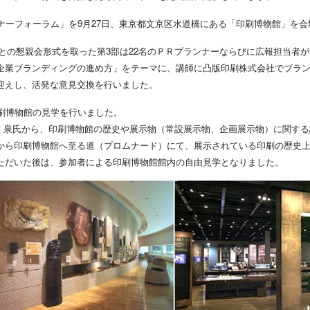
ナーフォーラム」を9月27日、東京都文京区水道橋にある「印刷博物館」を会
講師との懇親会形式を取った第3部は22名のＰＲプランナーならびに広報担当者
企業ブランディングの進め方」をテーマに、講師に凸版印刷株式会社でブラ
迎えし、活発な意見交換を行いました。
印刷博物館の見学を行いました。
村 泉氏から、印刷博物館の歴史や展示物（常設展示物、企画展示物）に関す
から印刷博物館へ至る道（プロムナード）にて、展示されている印刷の歴史
ただいた後は、参加者による印刷博物館館内の自由見学となりました。