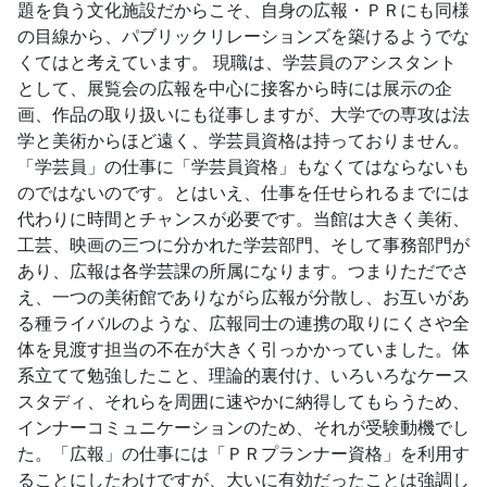
題を負う文化施設だからこそ、自身の広報・ＰＲにも同様
の目線から、パブリックリレーションズを築けるようでな
くてはと考えています。 現職は、学芸員のアシスタント
として、展覧会の広報を中心に接客から時には展示の企
画、作品の取り扱いにも従事しますが、大学での専攻は法
学と美術からほど遠く、学芸員資格は持っておりません。
「学芸員」の仕事に「学芸員資格」もなくてはならないも
のではないのです。とはいえ、仕事を任せられるまでには
代わりに時間とチャンスが必要です。当館は大きく美術、
工芸、映画の三つに分かれた学芸部門、そして事務部門が
あり、広報は各学芸課の所属になります。つまりただでさ
え、一つの美術館でありながら広報が分散し、お互いがあ
る種ライバルのような、広報同士の連携の取りにくさや全
体を見渡す担当の不在が大きく引っかかっていました。体
系立てて勉強したこと、理論的裏付け、いろいろなケース
スタディ、それらを周囲に速やかに納得してもらうため、
インナーコミュニケーションのため、それが受験動機でし
た。「広報」の仕事には「ＰＲプランナー資格」を利用す
ることにしたわけですが、大いに有効だったことは強調し