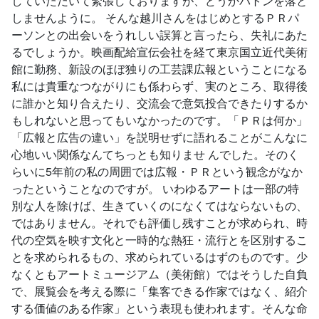
していただいて緊張しておりますが、どうかバトンを落と
しませんように。 そんな越川さんをはじめとするＰＲパ
ーソンとの出会いをうれしい誤算と言ったら、失礼にあた
るでしょうか。映画配給宣伝会社を経て東京国立近代美術
館に勤務、新設のほぼ独りの工芸課広報ということになる
私には貴重なつながりにも係わらず、実のところ、取得後
に誰かと知り合えたり、交流会で意気投合できたりするか
もしれないと思ってもいなかったのです。「ＰＲは何か」
「広報と広告の違い」を説明せずに語れることがこんなに
心地いい関係なんてちっとも知りませ んでした。そのく
らいに5年前の私の周囲では広報・ＰＲという観念がなか
ったということなのですが。 いわゆるアートは一部の特
別な人を除けば、生きていくのになくてはならないもの、
ではありません。それでも評価し残すことが求められ、時
代の空気を映す文化と一時的な熱狂・流行とを区別するこ
とを求められるもの、求められているはずのものです。少
なくともアートミュージアム（美術館）ではそうした自負
で、展覧会を考える際に「集客できる作家ではなく、紹介
する価値のある作家」という表現も使われます。そんな命