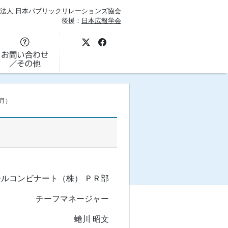
法人 日本パブリックリレーションズ協会
後援：
日本広報学会
10月）
ルコンビナート（株） ＰＲ部
チーフマネージャー
蜷川 昭文