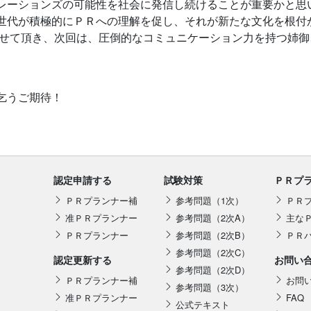
レーションズの可能性を社会に発信し続けることが重要かと思
世代が積極的にＰＲへの理解を促し、それが新たな文化を根付
させて頂き、次回は、圧倒的なコミュニケーション力を持つ姉
。乞うご期待！
認定申請する
試験対策
ＰＲプ
ＰＲプランナー補
参考問題（1次）
ＰＲ
准ＰＲプランナー
参考問題（2次A）
主な
ＰＲプランナー
参考問題（2次B）
ＰＲ
参考問題（2次C）
認定更新する
お問い
参考問題（2次D）
ＰＲプランナー補
お問
参考問題（3次）
准ＰＲプランナー
FAQ
公式テキスト