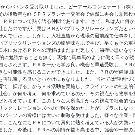
からバトンを受け取りました、ピーアールコンビナート（株）
その後数年を経てＰＲプランナー交流会で偶然に再会し意気投
、ＰＲについて熱く語る仲間であります。 さて、私は人に何
社したのですが、実はＰＲがパブリックリレーションズだとい
せんでした…。しかし、入社直後から現場の最前線で仕事をし
パブリックリレーションズの醍醐味を肌で学び、早くもその重
日本におけるＰＲへの理解はまだまだ乏しく、歯痒い思いをす
系的に勉強することも無く、現場で馬車馬のように働く日々が
知らされます。ＰＲを一から学ぶ良い機会と早速受験し、ＰＲ
きな可能性を感じることができました。また、ＰＲの守備範囲
を再認識する良いきっかけにもなりました。 当社では“評判づ
育て、拡げる」からＰＲ活動を実施し、クライアントの社会的
社会」が何を考え、何を求めているのか、その視点から物事を
だと考えています。このような大所高所からの視点で社会的な
リックリレーションズへの理解を深めたことが、プラスになっ
Ｒパーソンの皆様には大いに刺激を受けました。様々な企業・
に、こんなにもＰＲについて真剣に熱く考えている人が大勢い
ました。今後は、ＰＲへの期待が益々高まる中、協会や一部の