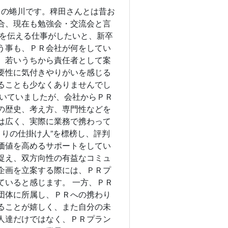
の蜷川です。稗田さんとは昔お
合、現在も勉強会・交流会と言
かを伝える仕事がしたいと、新卒
う事も、ＰＲ会社が何をしてい
、若いうちから責任者として案
要性に気付きやりがいを感じる
ることも少なくありませんでし
続いていましたが、会社からＰＲ
の歴史、考え方、専門性などを
は広く、実際に業務で携わって
くりの仕掛け人”を標榜し、評判
価値を高めるサポートをしてい
捉え、双方向性の有益なコミュ
企画を立案する際には、ＰＲプ
ていると感じます。 一方、ＰＲ
団体に所属し、ＰＲへの携わり
ることが嬉しく、また自分の未
人達だけではなく、ＰＲプラン