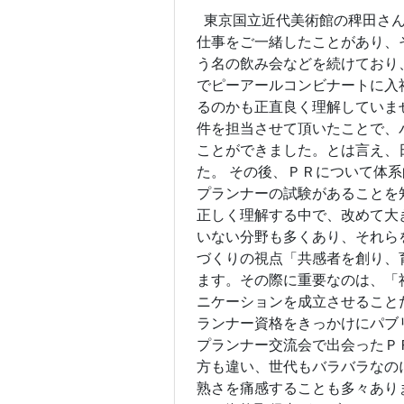
東京国立近代美術館の稗田さん
仕事をご一緒したことがあり、
う名の飲み会などを続けており
でピーアールコンビナートに入
るのかも正直良く理解していま
件を担当させて頂いたことで、
ことができました。とは言え、
た。 その後、ＰＲについて体
プランナーの試験があることを
正しく理解する中で、改めて大
いない分野も多くあり、それら
づくりの視点「共感者を創り、
ます。その際に重要なのは、「
ニケーションを成立させること
ランナー資格をきっかけにパブ
プランナー交流会で出会ったＰ
方も違い、世代もバラバラなの
熟さを痛感することも多々あり