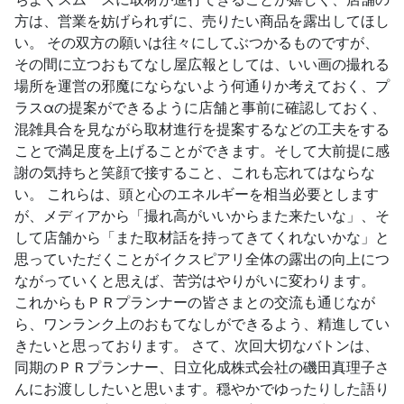
方は、営業を妨げられずに、売りたい商品を露出してほし
い。 その双方の願いは往々にしてぶつかるものですが、
その間に立つおもてなし屋広報としては、いい画の撮れる
場所を運営の邪魔にならないよう何通りか考えておく、プ
ラスαの提案ができるように店舗と事前に確認しておく、
混雑具合を見ながら取材進行を提案するなどの工夫をする
ことで満足度を上げることができます。そして大前提に感
謝の気持ちと笑顔で接すること、これも忘れてはならな
い。 これらは、頭と心のエネルギーを相当必要とします
が、メディアから「撮れ高がいいからまた来たいな」、そ
して店舗から「また取材話を持ってきてくれないかな」と
思っていただくことがイクスピアリ全体の露出の向上につ
ながっていくと思えば、苦労はやりがいに変わります。
これからもＰＲプランナーの皆さまとの交流も通じなが
ら、ワンランク上のおもてなしができるよう、精進してい
きたいと思っております。 さて、次回大切なバトンは、
同期のＰＲプランナー、日立化成株式会社の磯田真理子さ
んにお渡ししたいと思います。穏やかでゆったりした語り