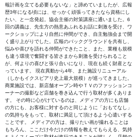
報計画を立てる必要もないな」と諦めていましたが、広報
歴3年になる頃には、せっかく頑張ってきたなら資格にし
たい、と一念発起。協会主催の対策講座に通いました。6
回の講義は、先生方の熱意あふれるお話に刺激を受け、ワ
ークショップにより自然に仲間ができ、自主勉強会まで開
く盛り上がりでした。広報のバックグラウンドを共有し、
悩みや喜びを語れる仲間ができたこと、また、業種も規模
も違う環境で奮闘する皆さまから刺激を受けられること
が、何よりの喜びと張り合いになり、現在も続く財産とな
っています。 現在異動から4年、また施設リニューアル
（しかもイクスピアリ史上最大規模）が巡ってきました。
商業施設では、新店舗オープン時やＴＶのファッションコ
ーナーの撮影など店舗を巻き込んで行う取材が多くありま
す。 その時に心がけているのは、メディアの方にも店舗
の方にも、お客様に対するのと同じように「おもてなし」
の気持ちをもって、取材に満足して頂けるよう心遣いする
ことです。 メディアの方は、撮りたい画が撮れることは
もちろん、ここだけ今だけの情報を教えてもらえる、気持
ちよくスムーズに取材が進行できることが嬉しく、店舗の