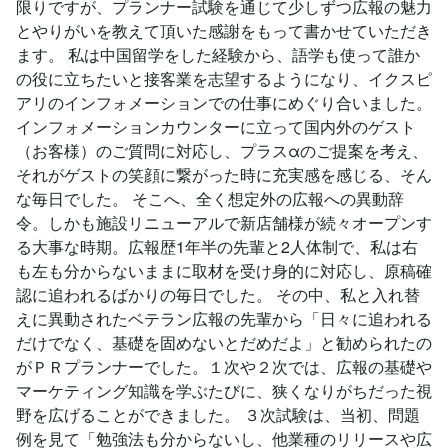
限りですが、プランナー試験を通じて少しずつ広報の魅力
とやりがいを教えて頂いた感謝をもって書かせていただき
ます。 私は中国留学をした経験から、語学も使って誰か
の役に立ちたいと接客業を志望するようになり、イクスピ
アリのインフォメーションでの仕事にめぐり合いました。
インフォメーションカウンターに立って国内外のゲスト
（お客様）のご質問に対応し、プラスαのご提案を考え、
それがゲストの笑顔に繋がった時に充実感を感じる、そん
な毎日でした。 そこへ、全く想定外の広報への異動辞
令。しかも施設リニューアルで新店舗様が続々オープンす
る大事な時期。広報歴1年半の先輩と2人体制で、私は右
も左も分からないままに取材を受け身的に対応し、原稿確
認に追われるばかりの毎日でした。 その中、私と入れ替
えに異動されたベテラン広報の先輩から「日々に追われる
だけでなく、基礎を固めないとだめだよ」と勧められたの
がＰＲプランナーでした。１次や２次では、広報の基礎や
マーケティング知識を学ぶたびに、狭くなりがちだった視
野を広げることができました。 ３次試験は、当初、問題
例を見て「勉強法も分からないし、他業種のリリースや広