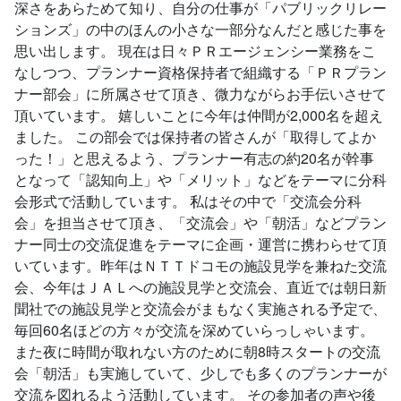
深さをあらためて知り、自分の仕事が「パブリックリレー
ションズ」の中のほんの小さな一部分なんだと感じた事を
思い出します。 現在は日々ＰＲエージェンシー業務をこ
なしつつ、プランナー資格保持者で組織する「ＰＲプラン
ナー部会」に所属させて頂き、微力ながらお手伝いさせて
頂いています。 嬉しいことに今年は仲間が2,000名を超え
ました。 この部会では保持者の皆さんが「取得してよか
った！」と思えるよう、プランナー有志の約20名が幹事
となって「認知向上」や「メリット」などをテーマに分科
会形式で活動しています。 私はその中で「交流会分科
会」を担当させて頂き、「交流会」や「朝活」などプラン
ナー同士の交流促進をテーマに企画・運営に携わらせて頂
いています。昨年はＮＴＴドコモの施設見学を兼ねた交流
会、今年はＪＡＬへの施設見学と交流会、直近では朝日新
聞社での施設見学と交流会がまもなく実施される予定で、
毎回60名ほどの方々が交流を深めていらっしゃいます。
また夜に時間が取れない方のために朝8時スタートの交流
会「朝活」も実施していて、少しでも多くのプランナーが
交流を図れるよう活動しています。 その参加者の声や後